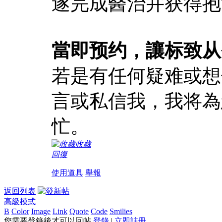
遂完成醫治并获得抱
當即预约，讓标致从
若是有任何疑难或想
言或私信我，我将為
忙。
收藏
回復
使用道具
舉報
返回列表
高級模式
B
Color
Image
Link
Quote
Code
Smilies
您需要登錄後才可以回帖
登錄
|
立即註冊