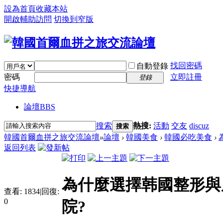
設為首頁
收藏本站
開啟輔助訪問
切換到窄版
找回密碼
自動登錄
密碼
立即註冊
登錄
快捷導航
論壇
BBS
搜索
熱搜:
活動
交友
discuz
搜索
韓國首爾血拼之旅交流論壇
»
論壇
›
韓國美食
›
韓國必吃美食
›
返回列表
為什麼選擇韩國整形與
查看:
1834
|
回復:
0
院?