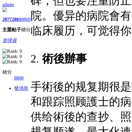
碑，但也要注重防止
admin
院。優异的病院會有
2877
2881
8800
临床履历，可觉得你
主題
帖子
積分
管理員
2.
術後辦事
積分
8800
手術後的规复期很是
發消息
和跟踪照顾護士的病
供给術後的查抄、照
规复顺遂，最大化連