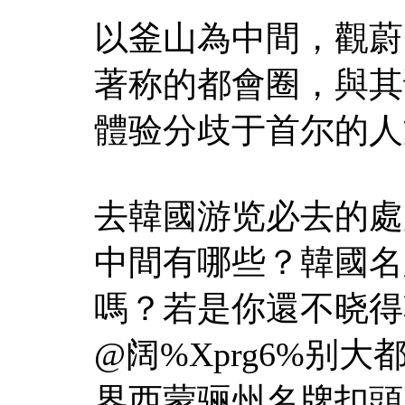
以釜山為中間，觀蔚
著称的都會圈，與其
體验分歧于首尔的人
去韓國游览必去的處
中間有哪些？韓國名
嗎？若是你還不晓得
@阔%Xprg6%别大
界西蒙骊州名牌扣頭