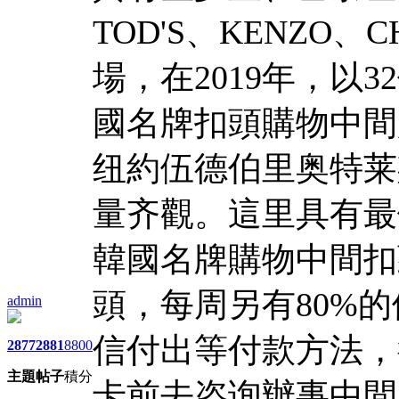
TOD'S、KENZO、
場，在2019年，以
國名牌扣頭購物中間
纽約伍德伯里奥特莱
量齐觀。這里具有最
韓國名牌購物中間扣頭
頭，每周另有80%
admin
信付出等付款方法，
2877
2881
8800
主題
帖子
積分
卡前去咨询辦事中間，