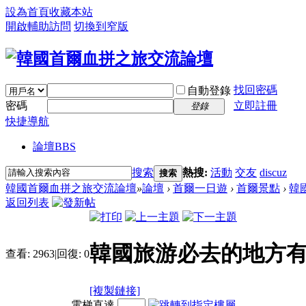
設為首頁
收藏本站
開啟輔助訪問
切換到窄版
找回密碼
自動登錄
密碼
立即註冊
登錄
快捷導航
論壇
BBS
搜索
熱搜:
活動
交友
discuz
搜索
韓國首爾血拼之旅交流論壇
»
論壇
›
首爾一日遊
›
首爾景點
›
韓
返回列表
韓國旅游必去的地方有哪
查看:
2963
|
回復:
0
[複製鏈接]
電梯直達