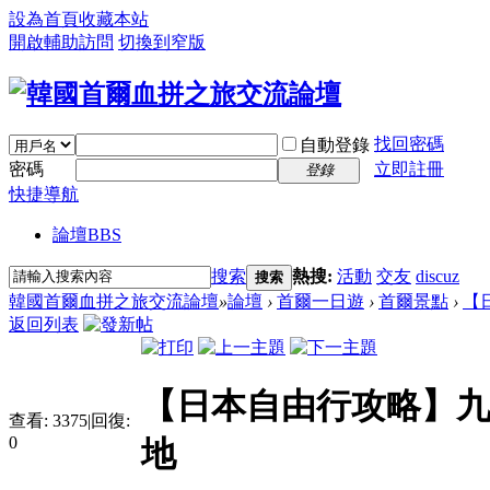
設為首頁
收藏本站
開啟輔助訪問
切換到窄版
找回密碼
自動登錄
密碼
立即註冊
登錄
快捷導航
論壇
BBS
搜索
熱搜:
活動
交友
discuz
搜索
韓國首爾血拼之旅交流論壇
»
論壇
›
首爾一日遊
›
首爾景點
›
【
返回列表
【日本自由行攻略】九
查看:
3375
|
回復:
0
地