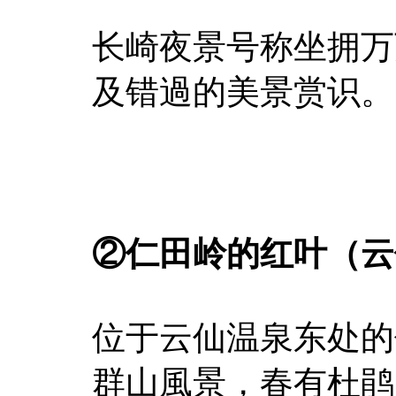
长崎夜景号称坐拥万
及错過的美景赏识。
②仁田岭的红叶（云
位于云仙温泉东处的
群山風景，春有杜鹃