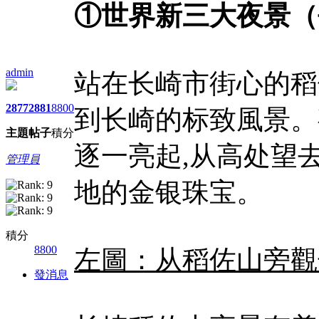
①世界新三大夜景（
admin
站在长崎市街心的稻
2877
2881
8800
到长崎的标致風景。
主題
帖子
積分
逐一亮起,从高处望
管理員
地的金银珠宝。
積分
8800
左圖：从稻佐山旁觀
發消息