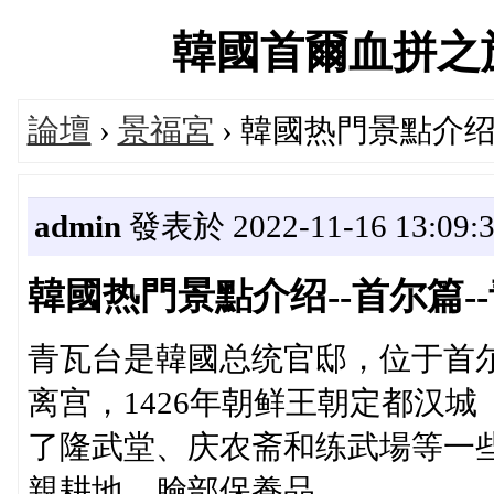
韓國首爾血拼之旅交流
論壇
›
景福宮
› 韓國热門景點介绍
admin
發表於 2022-11-16 13:09:
韓國热門景點介绍--首尔篇-
青瓦台是韓國总统官邸，位于首
离宫，1426年朝鲜王朝定都汉
了隆武堂、庆农斋和练武場等一些
親耕地。臉部保養品，