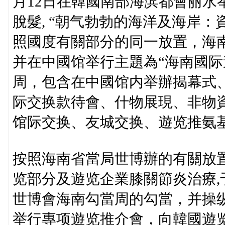
月12日在韓國南部海滨都會丽水
脫髮, “朝气勃勃的海洋及海岸：
照國度有關部分的同一放置，海
并在中國馆举行主題為“海南國际
周，包含在中國馆内举辦揭幕式
际交换款待會、什物展現、非物
馆际交换、友城交换、遊览推氨基
按照海南省當局世博辦的有關放
览部分及遊览企業膝關節炎治療,于
世博會海南勾當周的勾當，并操
举行專项遊览推介會，向韓國遊览